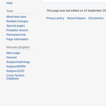
Help
This page was last edited on 10 September 201
Tools
What links here
Privacy policy
About Kalypso
Disclaimers
Related changes
Special pages
Printable version
Permanent link
Page information
Manuals (English)
Main page
General
KalypsoHydrology
KalypsoWSPM
Kalypso1D2D
Cross Section
Database