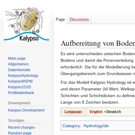
Page
Discussion
Aufbereitung von Bode
Jump
Jump
to
to
Es wird unterschieden zwischen Bodena
navigation
search
Main page
Bodens und damit die Porenverteilung
Allgemeines
erforderlich. Die für die Modellierun
Datenformate
Übergangsbereich zum Grundwasser mit
KalypsoHydrology
KalypsoWSPM
Für das Modell Kalypso Hydrology ist 
Kalypso1D2D
und deren Parameter (kf-Wert, Welkep
Profildatenbank
Schichten und Schichtdicken zu definie
Länge von 8 Zeichen besitzen.
Development
Kalypso Development
Language:
English
•
Deutsch
Sonstiges
Category
:
Hydrology/de
Recent changes
Random page