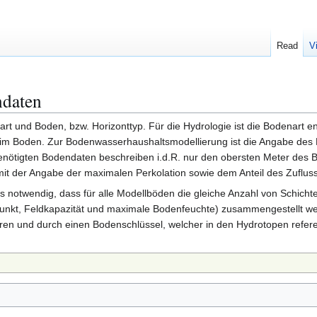
Read
V
ndaten
rt und Boden, bzw. Horizonttyp. Für die Hydrologie ist die Bodenart
 im Boden. Zur Bodenwasserhaushaltsmodellierung ist die Angabe des
g benötigten Bodendaten beschreiben i.d.R. nur den obersten Meter des
 der Angabe der maximalen Perkolation sowie dem Anteil des Zufluss
es notwendig, dass für alle Modellböden die gleiche Anzahl von Schic
unkt, Feldkapazität und maximale Bodenfeuchte) zusammengestellt w
ren und durch einen Bodenschlüssel, welcher in den Hydrotopen referen