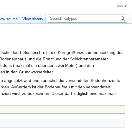
Log in
S
iew source
View history
e
a
r
c
h
 entscheidend. Sie beschreibt die Korngrößenzusammensetzung des
 Bodenaufbaus und die Ermittlung der Schichtenparameter
 Bodens (maximal die obersten zwei Meter) und den
es in den Grundwasserleiter.
hten angesetzt wird und zunächst die verwendeten Bodenhorizonte
erden. Außerdem ist der Bodenaufbau mit den verwendeten
ziert wird, zu bezeichnen. Dieser darf lediglich eine maximale