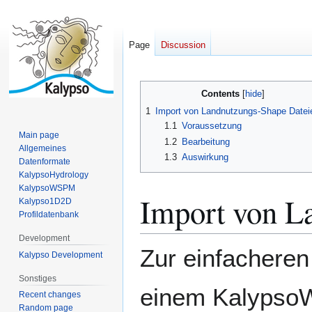
Page
Discussion
Jump
Jump
Contents
to
to
1
Import von Landnutzungs-Shape Datei
navigation
search
1.1
Voraussetzung
Main page
1.2
Bearbeitung
Allgemeines
1.3
Auswirkung
Datenformate
KalypsoHydrology
KalypsoWSPM
Import von L
Kalypso1D2D
Profildatenbank
Development
Zur einfacheren
Kalypso Development
Sonstiges
einem Kalypso
Recent changes
Random page