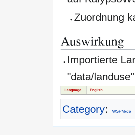
Zuordnung ka
Auswirkung
Importierte L
"data/landuse"
Language:
English
Category
:
WSPM/de