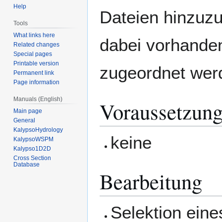
Help
Dateien hinzuz
Tools
What links here
dabei vorhande
Related changes
Special pages
Printable version
zugeordnet wer
Permanent link
Page information
Manuals (English)
Voraussetzun
Main page
General
KalypsoHydrology
keine
KalypsoWSPM
Kalypso1D2D
Cross Section
Database
Bearbeitung
Selektion eine