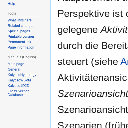
Help
Perspektive ist 
Tools
What links here
gelegene
Aktivi
Related changes
Special pages
Printable version
durch die Berei
Permanent link
Page information
Manuals (English)
steuert (siehe
A
Main page
General
Aktivitätenansic
KalypsoHydrology
KalypsoWSPM
Kalypso1D2D
Szenarioansich
Cross Section
Database
Szenarioansicht
Szenarien (früh