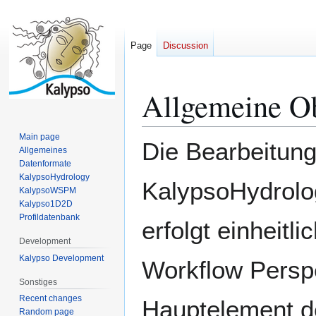
Page
Discussion
Allgemeine Ob
Jump
Jump
to
to
navigation
search
Main page
Die Bearbeitung
Allgemeines
Datenformate
KalypsoHydrology
KalypsoHydrolo
KalypsoWSPM
Kalypso1D2D
Profildatenbank
erfolgt einheitli
Development
Kalypso Development
Workflow Persp
Sonstiges
Recent changes
Hauptelement d
Random page