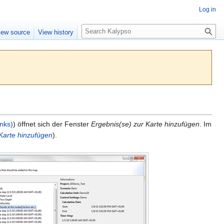
Log in
S
iew source
View history
e
a
r
c
h
inks)
) öffnet sich der Fenster
Ergebnis(se) zur Karte hinzufügen
. Im
Karte hinzufügen
).