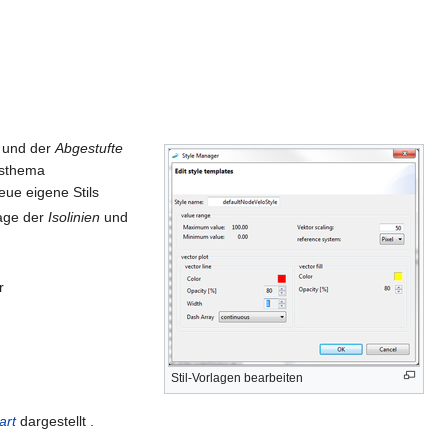
und der
Abgestufte
tsthema
ue eigene Stils
lage der
Isolinien
und
r
Stil-Vorlagen bearbeiten
art
dargestellt .