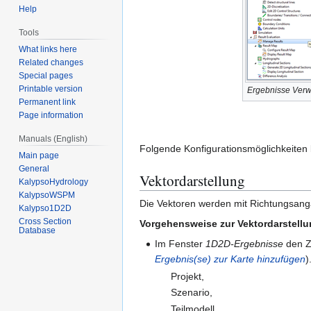
Help
Tools
What links here
Related changes
Special pages
Printable version
Ergebnisse Verw
Permanent link
Page information
Manuals (English)
Folgende Konfigurationsmöglichkeiten
Main page
General
Vektordarstellung
KalypsoHydrology
KalypsoWSPM
Die Vektoren werden mit Richtungsanga
Kalypso1D2D
Cross Section
Vorgehensweise zur Vektordarstell
Database
Im Fenster
1D2D-Ergebnisse
den Ze
Ergebnis(se) zur Karte hinzufügen
)
Projekt,
Szenario,
Teilmodell,