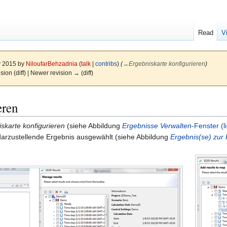
Read
V
y 2015 by
NiloufarBehzadnia
(
talk
|
contribs
)
(
→
Ergebniskarte konfigurieren
)
ision (diff) | Newer revision → (diff)
eren
skarte konfigurieren
(siehe Abbildung
Ergebnisse Verwalten
-Fenster (l
 darzustellende Ergebnis ausgewählt (siehe Abbildung
Ergebnis(se) zur 