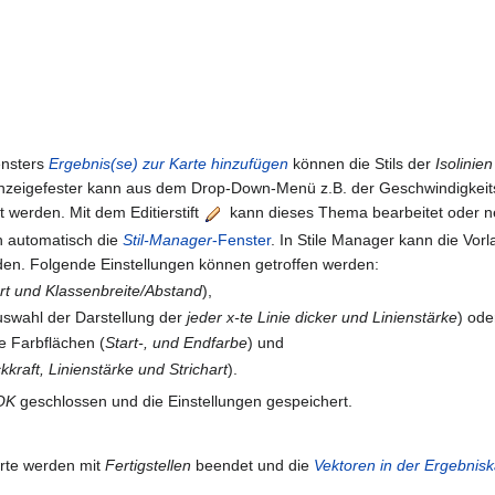
ensters
Ergebnis(se) zur Karte hinzufügen
können die Stils der
Isolinien
Anzeigefester kann aus dem Drop-Down-Menü z.B. der Geschwindigkei
 werden. Mit dem Editierstift
kann dieses Thema bearbeitet oder ne
ch automatisch die
Stil-Manager
-Fenster
. In Stile Manager kann die Vor
den. Folgende Einstellungen können getroffen werden:
rt und Klassenbreite/Abstand
),
uswahl der Darstellung der
jeder x-te Linie dicker und Linienstärke
) ode
e Farbflächen (
Start-, und Endfarbe
) und
kkraft, Linienstärke und Strichart
).
OK
geschlossen und die Einstellungen gespeichert.
arte werden mit
Fertigstellen
beendet und die
Vektoren in der Ergebnisk