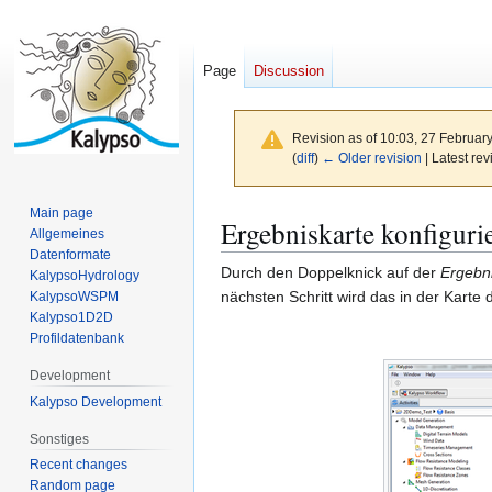
Page
Discussion
Revision as of 10:03, 27 Februar
(
diff
)
← Older revision
| Latest rev
Main page
Jump
Jump
Ergebniskarte konfiguri
Allgemeines
to
to
Datenformate
navigation
search
Durch den Doppelknick auf der
Ergebni
KalypsoHydrology
nächsten Schritt wird das in der Karte
KalypsoWSPM
Kalypso1D2D
Profildatenbank
Development
Kalypso Development
Sonstiges
Recent changes
Random page