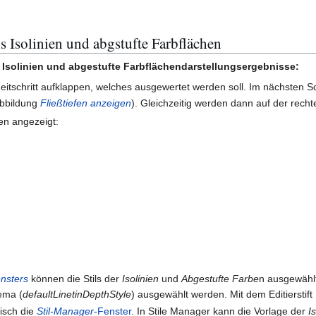
s Isolinien und abgstufte Farbflächen
 Isolinien und abgestufte Farbflächendarstellungsergebnisse:
itschritt aufklappen, welches ausgewertet werden soll. Im nächsten Sch
Abbildung
Fließtiefen anzeigen
). Gleichzeitig werden dann auf der recht
en angezeigt:
nsters
können die Stils der
Isolinien
und
Abgestufte Farbe
n ausgewählt
ema (
defaultLinetinDepthStyle
) ausgewählt werden. Mit dem Editierstift
tisch die
Stil-Manager
-Fenster
. In Stile Manager kann die Vorlage der
I