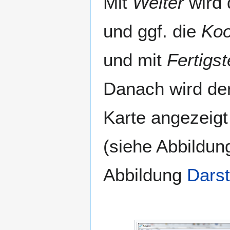
Mit
Weiter
wird 
und ggf. die
Koo
und mit
Fertigst
Danach wird der
Karte angezeigt
(siehe Abbildu
Abbildung
Darst