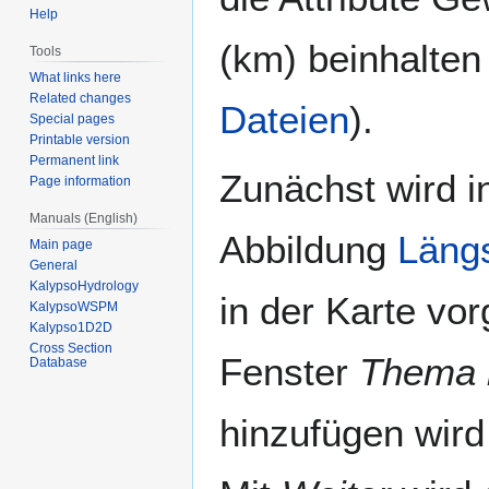
Help
(km) beinhalten
Tools
What links here
Related changes
Dateien
).
Special pages
Printable version
Permanent link
Zunächst wird i
Page information
Manuals (English)
Abbildung
Längs
Main page
General
KalypsoHydrology
in der Karte vo
KalypsoWSPM
Kalypso1D2D
Cross Section
Fenster
Thema 
Database
hinzufügen wir