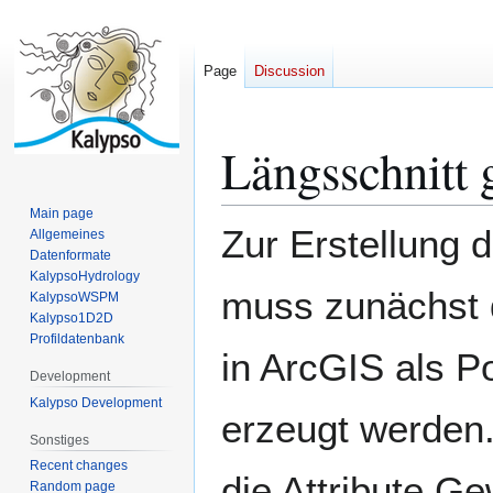
Page
Discussion
Längsschnitt 
Jump
Jump
to
to
navigation
search
Main page
Zur Erstellung 
Allgemeines
Datenformate
KalypsoHydrology
muss zunächst 
KalypsoWSPM
Kalypso1D2D
Profildatenbank
in ArcGIS als P
Development
Kalypso Development
erzeugt werden
Sonstiges
Recent changes
die Attribute G
Random page