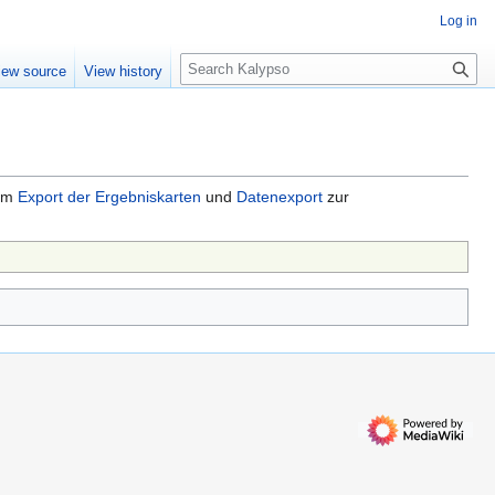
Log in
S
iew source
View history
e
a
r
c
h
 um
Export der Ergebniskarten
und
Datenexport
zur