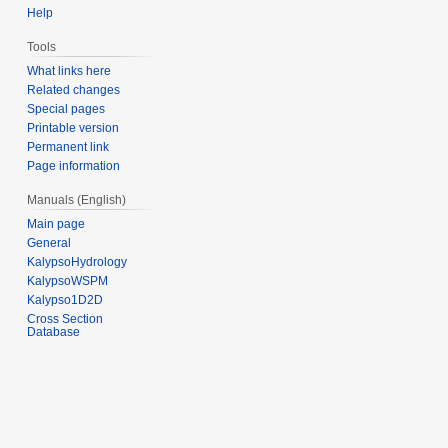
Help
Tools
What links here
Related changes
Special pages
Printable version
Permanent link
Page information
Manuals (English)
Main page
General
KalypsoHydrology
KalypsoWSPM
Kalypso1D2D
Cross Section
Database