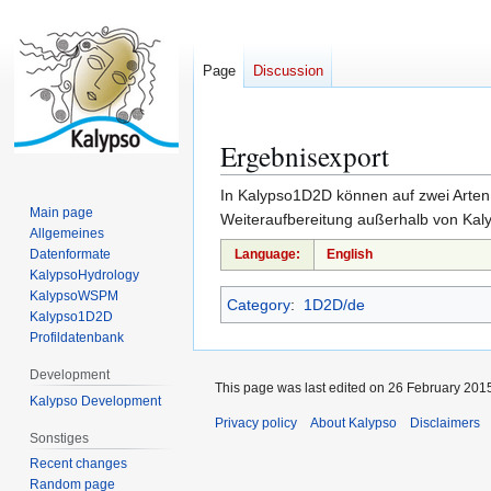
Page
Discussion
Ergebnisexport
Jump
Jump
to
to
In Kalypso1D2D können auf zwei Arten 
navigation
search
Main page
Weiteraufbereitung außerhalb von Kal
Allgemeines
Datenformate
Language:
English
KalypsoHydrology
KalypsoWSPM
Category
:
1D2D/de
Kalypso1D2D
Profildatenbank
Development
This page was last edited on 26 February 2015
Kalypso Development
Privacy policy
About Kalypso
Disclaimers
Sonstiges
Recent changes
Random page