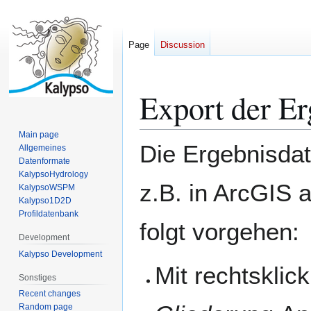
Page
Discussion
Export der Er
Jump
Jump
to
to
navigation
search
Main page
Die Ergebnisdat
Allgemeines
Datenformate
KalypsoHydrology
z.B. in ArcGIS a
KalypsoWSPM
Kalypso1D2D
Profildatenbank
folgt vorgehen:
Development
Kalypso Development
Mit rechtsklic
Sonstiges
Recent changes
Random page