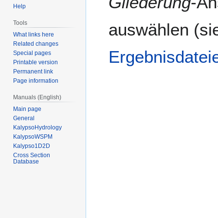
Gliederung
-An
Help
Tools
auswählen (si
What links here
Related changes
Ergebnisdatei
Special pages
Printable version
Permanent link
Page information
Manuals (English)
Main page
General
KalypsoHydrology
KalypsoWSPM
Kalypso1D2D
Cross Section
Database