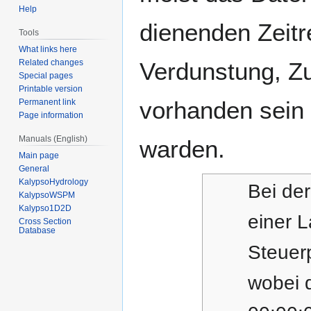
Help
dienenden Zeitr
Tools
What links here
Verdunstung, Zu
Related changes
Special pages
Printable version
vorhanden sein
Permanent link
Page information
Manuals (English)
warden.
Main page
General
KalypsoHydrology
Bei de
KalypsoWSPM
Kalypso1D2D
einer 
Cross Section
Database
Steuerp
wobei d