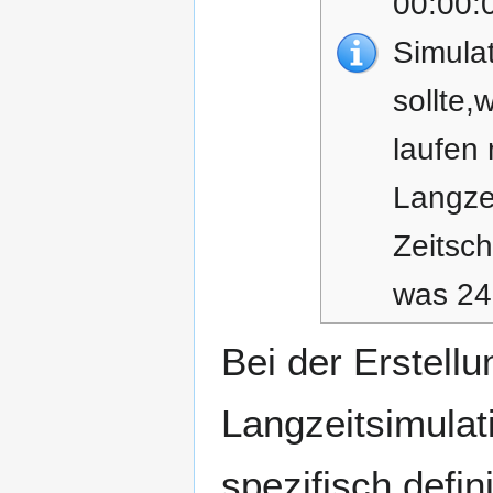
00:00:
Simula
sollte,
laufen 
Langzei
Zeitsch
was 24
Bei der Erstell
Langzeitsimula
spezifisch defin