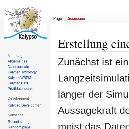
Page
Discussion
Erstellung ein
Jump
Jump
to
to
navigation
search
Main page
Zunächst ist ei
Allgemeines
Datenformate
KalypsoHydrology
Langzeitsimulat
KalypsoWSPM
Kalypso1D2D
Profildatenbank
länger der Simul
Development
Kalypso Development
Aussagekraft des
Sonstiges
Recent changes
meist das Daten
Random page