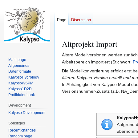
Page
Discussion
Altprojekt Import
Jump
Jump
to
to
Ältere Modellversionen werden zunäch
navigation
search
Main page
Arbeitsbereich importiert (Stichwort:
Pr
Allgemeines
Die Modellkonvertierung erfolgt erst 
Datenformate
KalypsoHydrology
älteren Kalypso Version erstellt und m
KalypsoWSPM
In Abhängigkeit von Kalypso Modul das 
Kalypso1D2D
Versionsnummer-Zusatz (z.B. NA_DemoM
Profildatenbank
Development
Kalypso Development
KalypsoH
Sonstiges
Aufgrund d
Recent changes
übernommen
Random page