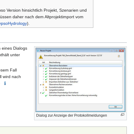
o Version hinsichtlich Projekt, Szenarien und
müssen daher nach dem Altprojektimport vom
lypsoHydrology
).
m eines Dialogs
thält unter
esem Fall
l wird nach
e
Dialog zur Anzeige der Protokollmeldungen