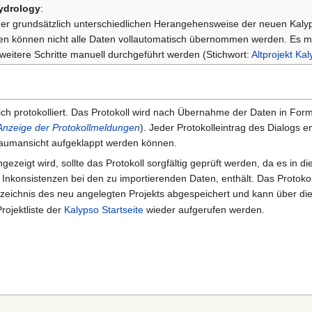
ydrology
:
er grundsätzlich unterschiedlichen Herangehensweise der neuen Kalyps
en können nicht alle Daten vollautomatisch übernommen werden. Es 
eitere Schritte manuell durchgeführt werden (Stichwort:
Altprojekt Ka
ich protokolliert. Das Protokoll wird nach Übernahme der Daten in For
 Anzeige der Protokollmeldungen
). Jeder Protokolleintrag des Dialogs en
Baumansicht aufgeklappt werden können.
ezeigt wird, sollte das Protokoll sorgfältig geprüft werden, da es in di
Inkonsistenzen bei den zu importierenden Daten, enthält. Das Protokol
zeichnis des neu angelegten Projekts abgespeichert und kann über di
rojektliste der
Kalypso Startseite
wieder aufgerufen werden.