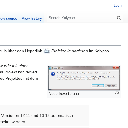
Log in
S
iew source
View history
e
a
r
c
h
duls über den Hyperlink
Projekte importieren
im Kalypso
wurde mit einer
s Projekt konvertiert.
des Projektes mit dem
Modellkovertierung
r Versionen 12.11 und 13.12 automatisch
beitet werden.