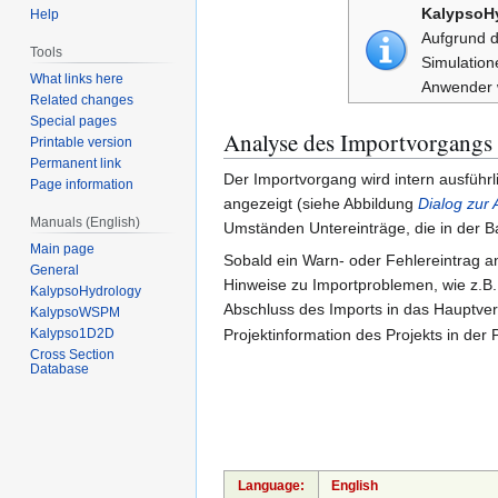
KalypsoH
Help
Aufgrund d
Tools
Simulation
What links here
Anwender w
Related changes
Special pages
Analyse des Importvorgangs
Printable version
Permanent link
Der Importvorgang wird intern ausführl
Page information
angezeigt (siehe Abbildung
Dialog zur
Manuals (English)
Umständen Untereinträge, die in der 
Main page
Sobald ein Warn- oder Fehlereintrag ang
General
Hinweise zu Importproblemen, wie z.B. 
KalypsoHydrology
Abschluss des Imports in das Hauptver
KalypsoWSPM
Kalypso1D2D
Projektinformation des Projekts in der P
Cross Section
Database
Language:
English