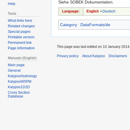
Siehe SOBEK Dokumentation.
Help
Language:
English
•
Deutsch
Tools
What links here
Category
:
DataFormats/de
Related changes
Special pages
Printable version
Permanent link
This page was last edited on 10 January 2014,
Page information
Privacy policy
About Kalypso
Disclaimers
Manuals (English)
Main page
General
KalypsoHydrology
KalypsoWSPM
Kalypso1D2D
Cross Section
Database