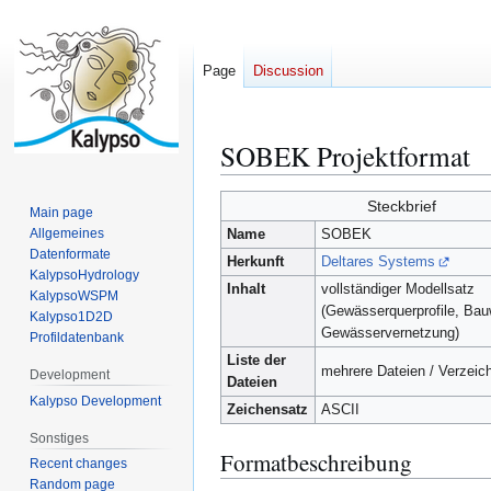
Page
Discussion
SOBEK Projektformat
Jump
Jump
to
to
navigation
search
Steckbrief
Main page
Allgemeines
Name
SOBEK
Datenformate
Herkunft
Deltares Systems
KalypsoHydrology
Inhalt
vollständiger Modellsatz
KalypsoWSPM
(Gewässerquerprofile, Bau
Kalypso1D2D
Gewässervernetzung)
Profildatenbank
Liste der
mehrere Dateien / Verzeic
Development
Dateien
Kalypso Development
Zeichensatz
ASCII
Sonstiges
Formatbeschreibung
Recent changes
Random page