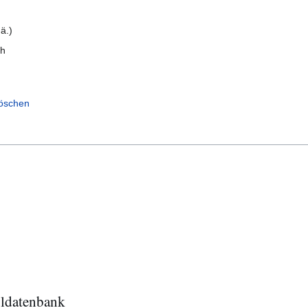
.ä.)
ch
löschen
ldatenbank