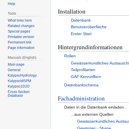
Help
Installation
Tools
Datenbank
What links here
Related changes
Benutzeroberfläche
Special pages
Erster Start
Printable version
Permanent link
Hintergrundinformationen
Page information
Rollen
Manuals (English)
Gewässerkundliches Austausch
Main page
Teilprofilarten
General
KalypsoHydrology
GAF Kennziffern
KalypsoWSPM
Datenbankschema
Kalypso1D2D
Cross Section
Database
Fachadministration
Daten in die Datenbank einladen...
...aus externen Quellen
Gewässerkundliches Austau
Gewässer - Shape