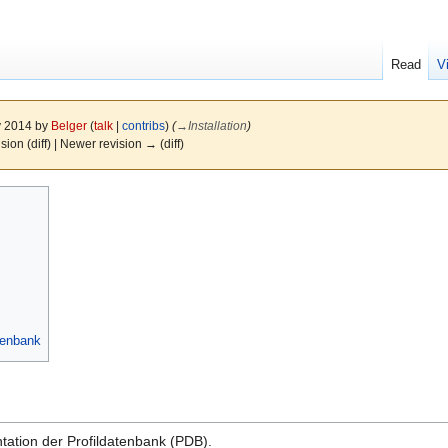
Read
V
y 2014 by
Belger
(
talk
|
contribs
)
(
→
Installation
)
ision (diff) | Newer revision → (diff)
tenbank
ntation der Profildatenbank (PDB).