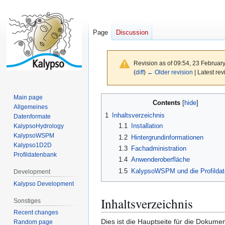
Page
Discussion
Revision as of 09:54, 23 Februar
(
diff
)
← Older revision
| Latest rev
Main page
Jump
Jump
Contents
Allgemeines
to
to
1
Inhaltsverzeichnis
Datenformate
navigation
search
1.1
Installation
KalypsoHydrology
KalypsoWSPM
1.2
Hintergrundinformationen
Kalypso1D2D
1.3
Fachadministration
Profildatenbank
1.4
Anwenderoberfläche
1.5
KalypsoWSPM und die Profilda
Development
Kalypso Development
Inhaltsverzeichnis
Sonstiges
Recent changes
Dies ist die Hauptseite für die Dokume
Random page