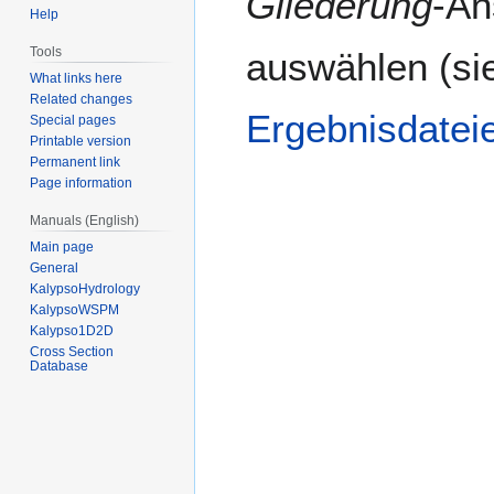
Gliederung
-An
Help
Tools
auswählen (si
What links here
Related changes
Ergebnisdatei
Special pages
Printable version
Permanent link
Page information
Manuals (English)
Main page
General
KalypsoHydrology
KalypsoWSPM
Kalypso1D2D
Cross Section
Database