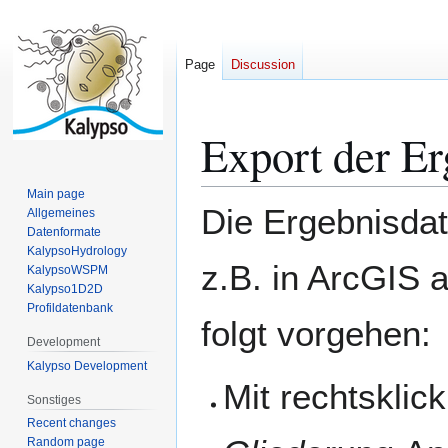
Page
Discussion
Export der Er
Jump
Jump
to
to
navigation
search
Main page
Die Ergebnisdat
Allgemeines
Datenformate
KalypsoHydrology
z.B. in ArcGIS a
KalypsoWSPM
Kalypso1D2D
Profildatenbank
folgt vorgehen:
Development
Kalypso Development
Mit rechtsklic
Sonstiges
Recent changes
Random page