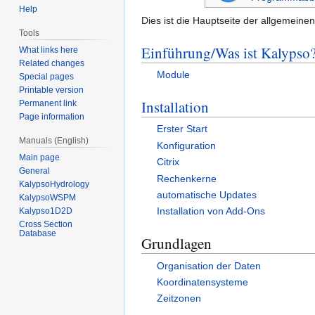
Help
Dies ist die Hauptseite der allgemeine
Tools
Einführung/Was ist Kalypso
What links here
Related changes
Module
Special pages
Printable version
Installation
Permanent link
Page information
Erster Start
Manuals (English)
Konfiguration
Main page
Citrix
General
Rechenkerne
KalypsoHydrology
automatische Updates
KalypsoWSPM
Installation von Add-Ons
Kalypso1D2D
Cross Section
Database
Grundlagen
Organisation der Daten
Koordinatensysteme
Zeitzonen