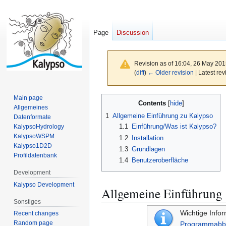
Page
Discussion
Revision as of 16:04, 26 May 20
(
diff
)
← Older revision
| Latest rev
Main page
Jump
Jump
Contents
Allgemeines
to
to
1
Allgemeine Einführung zu Kalypso
Datenformate
navigation
search
1.1
Einführung/Was ist Kalypso?
KalypsoHydrology
KalypsoWSPM
1.2
Installation
Kalypso1D2D
1.3
Grundlagen
Profildatenbank
1.4
Benutzeroberfläche
Development
Kalypso Development
Allgemeine Einführung
Sonstiges
Wichtige Info
Recent changes
Random page
Programmabb