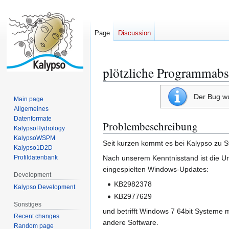
Page
Discussion
plötzliche Programmabs
Jump
Jump
to
to
navigation
search
Der Bug w
Main page
Allgemeines
Datenformate
Problembeschreibung
KalypsoHydrology
KalypsoWSPM
Seit kurzen kommt es bei Kalypso zu 
Kalypso1D2D
Profildatenbank
Nach unserem Kenntnisstand ist die U
eingespielten Windows-Updates:
Development
KB2982378
Kalypso Development
KB2977629
Sonstiges
und betrifft Windows 7 64bit Systeme m
Recent changes
andere Software.
Random page