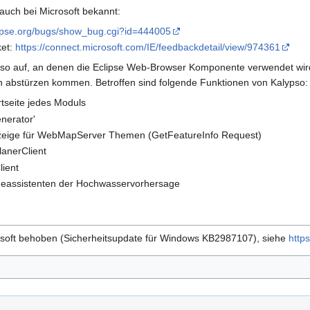
 auch bei Microsoft bekannt:
lipse.org/bugs/show_bug.cgi?id=444005
ket:
https://connect.microsoft.com/IE/feedbackdetail/view/974361
Kalypso auf, an denen die Eclipse Web-Browser Komponente verwendet wi
en abstürzen kommen. Betroffen sind folgende Funktionen von Kalypso:
tseite jedes Moduls
nerator'
nzeige für WebMapServer Themen (GetFeatureInfo Request)
lanerClient
lient
ageassistenten der Hochwasservorhersage
soft behoben (Sicherheitsupdate für Windows KB2987107), siehe
http