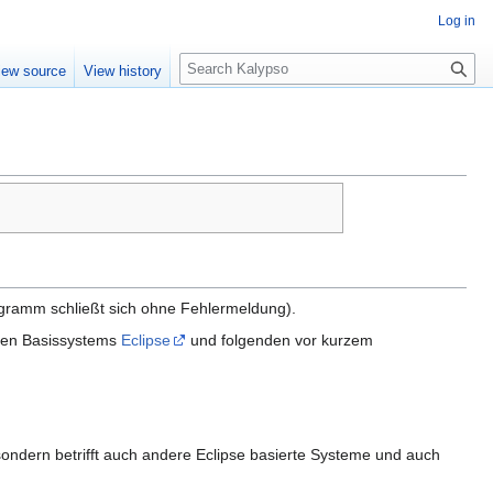
Log in
S
iew source
View history
e
a
r
c
h
gramm schließt sich ohne Fehlermeldung).
eten Basissystems
Eclipse
und folgenden vor kurzem
 sondern betrifft auch andere Eclipse basierte Systeme und auch