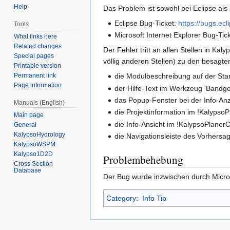
Help
Das Problem ist sowohl bei Eclipse als
Eclipse Bug-Ticket:
https://bugs.ec
Tools
Microsoft Internet Explorer Bug-Tic
What links here
Related changes
Der Fehler tritt an allen Stellen in 
Special pages
völlig anderen Stellen) zu den besagt
Printable version
Permanent link
die Modulbeschreibung auf der Star
Page information
der Hilfe-Text im Werkzeug 'Bandge
das Popup-Fenster bei der Info-A
Manuals (English)
die Projektinformation im !KalypsoP
Main page
die Info-Ansicht im !KalypsoPlanerC
General
KalypsoHydrology
die Navigationsleiste des Vorhers
KalypsoWSPM
Kalypso1D2D
Problembehebung
Cross Section
Database
Der Bug wurde inzwischen durch Micro
Category
:
Info Tip